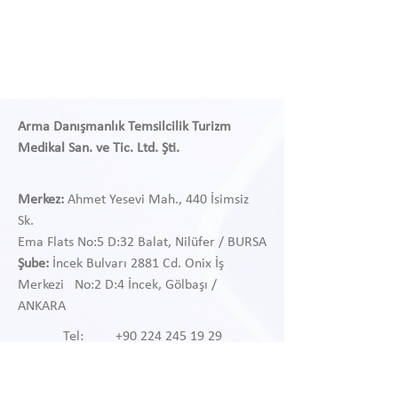
Arma Danışmanlık Temsilcilik Turizm
Medikal San. ve Tic. Ltd. Şti.
Merkez:
Ahmet Yesevi Mah., 440 İsimsiz
Sk.
Ema Flats No:5 D:32 Balat, Nilüfer / BURSA
Şube:
İncek Bulvarı 2881 Cd. Onix İş
Merkezi
No:2 D:4 İncek, Gölbaşı /
ANKARA
Tel:
+90 224 245 19 29
Tel: +90 312 468 97 38
Wapp: +90 541 468 97 38