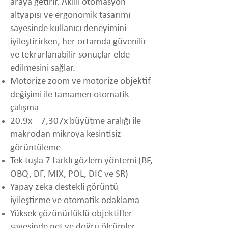
araya getirir. Akıllı otomasyon
altyapısı ve ergonomik tasarımı
sayesinde kullanıcı deneyimini
iyileştirirken, her ortamda güvenilir
ve tekrarlanabilir sonuçlar elde
edilmesini sağlar.
Motorize zoom ve motorize objektif
değişimi ile tamamen otomatik
çalışma
20.9x – 7,307x büyütme aralığı ile
makrodan mikroya kesintisiz
görüntüleme
Tek tuşla 7 farklı gözlem yöntemi (BF,
OBQ, DF, MIX, POL, DIC ve SR)
Yapay zeka destekli görüntü
iyileştirme ve otomatik odaklama
Yüksek çözünürlüklü objektifler
sayesinde net ve doğru ölçümler