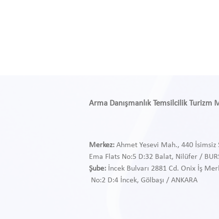
Arma Danışmanlık Temsilcilik Turizm Med
Merkez:
Ahmet Yesevi Mah., 440 İsimsiz 
Ema Flats No:5 D:32 Balat, Nilüfer / BU
Şube:
İncek Bulvarı 2881 Cd. Onix İş Mer
No:2 D:4 İncek, Gölbaşı / ANKARA