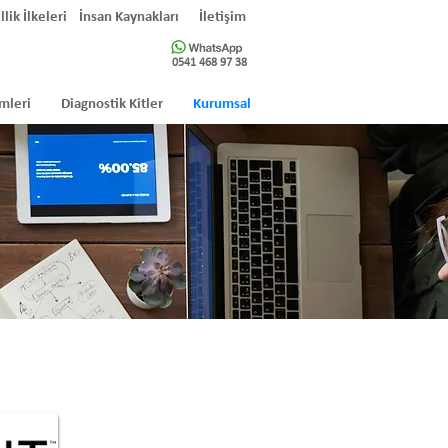
llik İlkeleri
İnsan Kaynakları
İletişim
0541 468 97 38
mleri
Diagnostik Kitler
Kurumsal