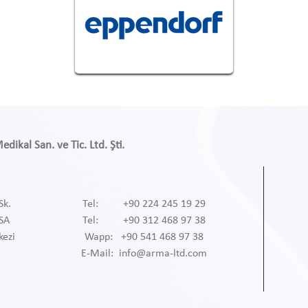
ikal San. ve Tic. Ltd. Şti.
Sk.
Tel: +90 224 245 19 29
RSA
Tel: +90 312 468 97 38
kezi
Wapp: +90 541 468 97 38
E-Mail: info@arma-ltd.com