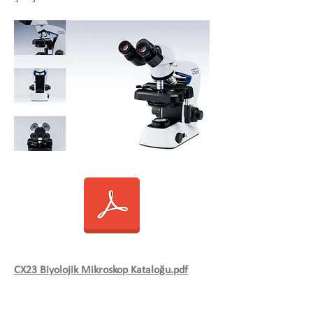
CX23 Biyolojik Mikroskop Kataloğu.pdf