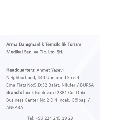
Arma Danışmanlık Temsilcilik Turizm
Medikal San. ve Tic. Ltd. Şti.
Headquarters:
Ahmet Yesevi
Neighborhood, 440 Unnamed Street.
Ema Flats No:5 D:32 Balat, Nilüfer / BURSA
Branch:
İncek Boulevard 2881 Cd. Onix
Business Center
No:2 D:4 İncek, Gölbaşı /
ANKARA
Tel:
+90 224 245 19 29
Tel:
+90 312 468 97 38
WhatsApp:
+90 541 468 97 38