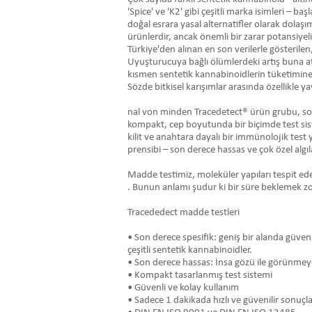
'Spice' ve 'K2' gibi çeşitli marka isimleri – baş
doğal esrara yasal alternatifler olarak dolaşı
ürünlerdir, ancak önemli bir zarar potansiyeli
Türkiye'den alınan en son verilerle gösterilen,
Uyuşturucuya bağlı ölümlerdeki artış buna at
kısmen sentetik kannabinoidlerin tüketimine
Sözde bitkisel karışımlar arasında özellikle ya
nal von minden Tracedetect® ürün grubu, sof
kompakt, cep boyutunda bir biçimde test sist
kilit ve anahtara dayalı bir immünolojik test
prensibi – son derece hassas ve çok özel algı
Madde testimiz, moleküler yapıları tespit edere
. Bunun anlamı şudur ki bir süre beklemek zo
Tracededect madde testleri
• Son derece spesifik: geniş bir alanda güven
çeşitli sentetik kannabinoidler.
• Son derece hassas: İnsa gözü ile görünmeyen 
• Kompakt tasarlanmış test sistemi
• Güvenli ve kolay kullanım
• Sadece 1 dakikada hızlı ve güvenilir sonuçl