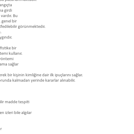
langıçta
ma girdi
 vardır. Bu
 genel bir
fedilebilir görünmektedir.
.
ygındır.
istike bir
emi kullanır.
 yöntemi
lama sağlar
k bir kişinin kimliğine dair ilk ipuçlarını sağlar.
runda kalmadan yerinde kararlar alınabilir.
ilir madde tespiti
izleri bile algılar
ar