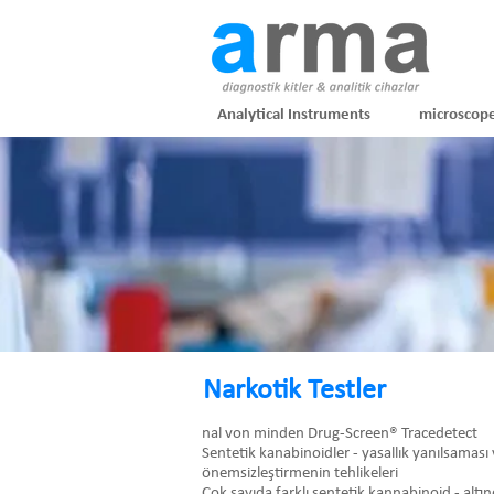
Analytical Instruments
microscop
Narkotik Testler
nal von minden Drug-Screen® Tracedetect
Sentetik kanabinoidler - yasallık yanılsaması
önemsizleştirmenin tehlikeleri
Çok sayıda farklı sentetik kannabinoid - altı