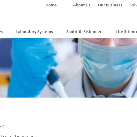
Home
About Us
Our Business Partners
Pri
es
Laboratory Systems
Santrifüj Sistemleri
Life Scienc
 ve
nda pazarlanmaktadır.