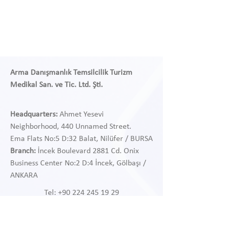
Arma Danışmanlık Temsilcilik Turizm
Medikal San. ve Tic. Ltd. Şti.
Headquarters:
Ahmet Yesevi
Neighborhood, 440 Unnamed Street.
Ema Flats No:5 D:32 Balat, Nilüfer / BURSA
Branch:
İncek Boulevard 2881 Cd. Onix
Business Center
No:2 D:4 İncek, Gölbaşı /
ANKARA
Tel:
+90 224 245 19 29
Tel:
+90 312 468 97 38
WhatsApp:
+90 541 468 97 38