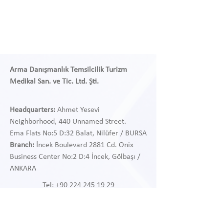
Arma Danışmanlık Temsilcilik Turizm
Medikal San. ve Tic. Ltd. Şti.
Headquarters:
Ahmet Yesevi
Neighborhood, 440 Unnamed Street.
Ema Flats No:5 D:32 Balat, Nilüfer / BURSA
Branch:
İncek Boulevard 2881 Cd. Onix
Business Center
No:2 D:4 İncek, Gölbaşı /
ANKARA
Tel:
+90 224 245 19 29
Tel:
+90 312 468 97 38
WhatsApp:
+90 541 468 97 38