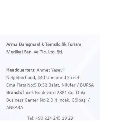
Arma Danışmanlık Temsilcilik Turizm
Medikal San. ve Tic. Ltd. Şti.
Headquarters:
Ahmet Yesevi
Neighborhood, 440 Unnamed Street.
Ema Flats No:5 D:32 Balat, Nilüfer / BURSA
Branch:
İncek Boulevard 2881 Cd. Onix
Business Center
No:2 D:4 İncek, Gölbaşı /
ANKARA
Tel:
+90 224 245 19 29
Tel:
+90 312 468 97 38
WhatsApp:
+90 541 468 97 38