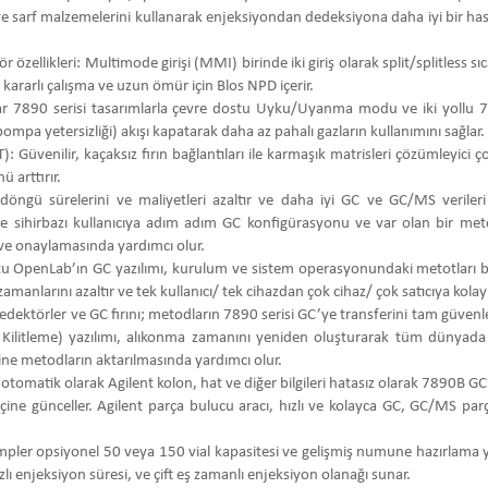
ve sarf malzemelerini kullanarak enjeksiyondan dedeksiyona daha iyi bir has
ör özellikleri: Multimode girişi (MMI) birinde iki giriş olarak split/splitless sıc
kararlı çalışma ve uzun ömür için Blos NPD içerir.
lar 7890 serisi tasarımlarla çevre dostu Uyku/Uyanma modu ve iki yollu 7
mpa yetersizliği) akışı kapatarak daha az pahalı gazların kullanımını sağlar.
): Güvenilir, kaçaksız fırın bağlantıları ile karmaşık matrisleri çözümleyici ç
ü arttırır.
 döngü sürelerini ve maliyetleri azaltır ve daha iyi GC ve GC/MS verileri 
re sihirbazı kullanıcıya adım adım GC konfigürasyonu ve var olan bir m
ve onaylamasında yardımcı olur.
 OpenLab’ın GC yazılımı, kurulum ve sistem operasyonundaki metotları bas
zamanlarını azaltır ve tek kullanıcı/ tek cihazdan çok cihaz/ çok satıcıya kolaylı
dedektörler ve GC fırını; metodların 7890 serisi GC’ye transferini tam güvenl
Kilitleme) yazılımı, alıkonma zamanını yeniden oluşturarak tüm dünyada 
ine metodların aktarılmasında yardımcı olur.
omatik olarak Agilent kolon, hat ve diğer bilgileri hatasız olarak 7890B GC
ne günceller. Agilent parça bulucu aracı, hızlı ve kolayca GC, GC/MS parça
pler opsiyonel 50 veya 150 vial kapasitesi ve gelişmiş numune hazırlama ye
zlı enjeksiyon süresi, ve çift eş zamanlı enjeksiyon olanağı sunar.