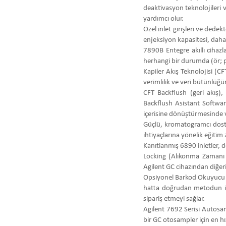
deaktivasyon teknolojileri 
yardımcı olur.
Özel inlet girişleri ve dedekt
enjeksiyon kapasitesi, daha 
7890B Entegre akıllı cihaz
herhangi bir durumda (ör; po
Kapiler Akış Teknolojisi (CFT
verimlilik ve veri bütünlüğün
CFT Backflush (geri akış),
Backflush Asistant Softwa
içerisine dönüştürmesinde 
Güçlü, kromatogramcı dostu
ihtiyaçlarına yönelik eğitim 
Kanıtlanmış 6890 inletler, 
Locking (Alıkonma Zamanı 
Agilent GC cihazından diğer
Opsiyonel Barkod Okuyucu ot
hatta doğrudan metodun içi
sipariş etmeyi sağlar.
Agilent 7692 Serisi Autosam
bir GC otosampler için en hı