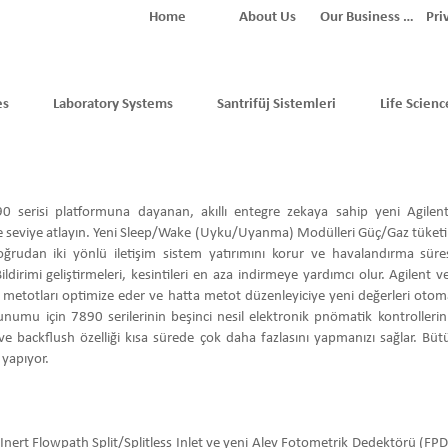
Home
About Us
Our Business Partners
Pri
es
Laboratory Systems
Santrifüj Sistemleri
Life Scienc
890 serisi platformuna dayanan, akıllı entegre zekaya sahip yeni Agile
te seviye atlayın. Yeni Sleep/Wake (Uyku/Uyanma) Modülleri Güç/Gaz tüket
udan iki yönlü iletişim sistem yatırımını korur ve havalandırma süre
ldirimi geliştirmeleri, kesintileri en aza indirmeye yardımcı olur. Agilent v
metotları optimize eder ve hatta metot düzenleyiciye yeni değerleri otomat
umu için 7890 serilerinin beşinci nesil elektronik pnömatik kontrollerini v
sı ve backflush özelliği kısa sürede çok daha fazlasını yapmanızı sağlar. Bü
 yapıyor.
nert Flowpath Split/Splitless Inlet ve yeni Alev Fotometrik Dedektörü (FPD 