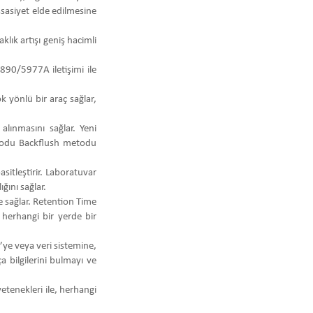
sasiyet elde edilmesine
aklık artışı geniş hacimli
890/5977A iletişimi ile
ok yönlü bir araç sağlar,
alınmasını sağlar. Yeni
etodu Backflush metodu
itleştirir. Laboratuvar
ğını sağlar.
e sağlar. Retention Time
herhangi bir yerde bir
’ye veya veri sistemine,
 bilgilerini bulmayı ve
tenekleri ile, herhangi