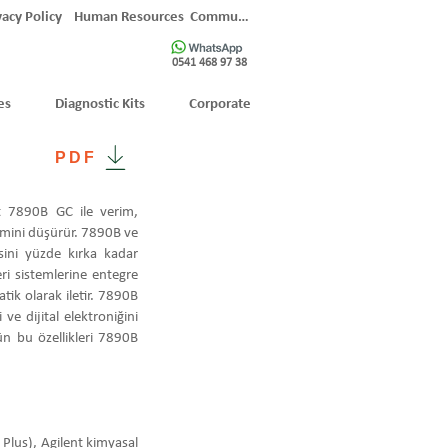
vacy Policy
Human Resources
Communication
0541 468 97 38
es
Diagnostic Kits
Corporate
PDF
nt 7890B GC ile verim,
imini düşürür. 7890B ve
sini yüzde kırka kadar
eri sistemlerine entegre
ik olarak iletir. 7890B
e dijital elektroniğini
tün bu özellikleri 7890B
Plus), Agilent kimyasal