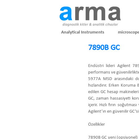
Analytical Instruments
microscop
7890B GC
Endüstri lideri Agilent 7
performans ve güvenilirlik
5977A MSD arasındaki doğr
hızlandırır. Erken Koruma Bi
edilen GC hesap makineleri 
GC, zaman hassasiyeti korun
içerir. Hızlı fırın soğutma
Agilent’ın en güvenilir GC’si
Özellikler
7890B GC yeni (opsiyonel) I