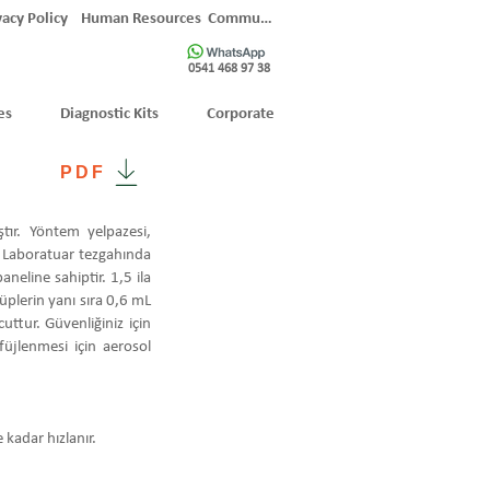
vacy Policy
Human Resources
Communication
0541 468 97 38
es
Diagnostic Kits
Corporate
PDF
tır. Yöntem yelpazesi,
 Laboratuar tezgahında
neline sahiptir. 1,5 ila
üplerin yanı sıra 0,6 mL
ttur. Güvenliğiniz için
füjlenmesi için aerosol
 kadar hızlanır.