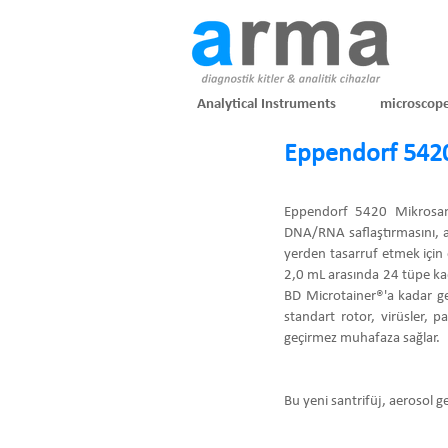
Analytical Instruments
microscop
Eppendorf 5420
Eppendorf 5420 Mikrosantr
DNA/RNA saflaştırmasını, a
yerden tasarruf etmek için 
2,0 mL arasında 24 tüpe kada
BD Microtainer®'a kadar gen
standart rotor, virüsler, p
geçirmez muhafaza sağlar.
Bu yeni santrifüj, aerosol g