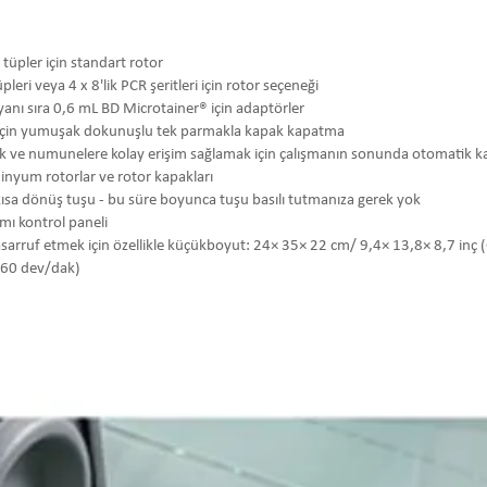
tüpler için standart rotor
eri veya 4 x 8'lik PCR şeritleri için rotor seçeneği
yanı sıra 0,6 mL BD Microtainer® için adaptörler
 için yumuşak dokunuşlu tek parmakla kapak kapatma
 ve numunelere kolay erişim sağlamak için çalışmanın sonunda otomatik 
üminyum rotorlar ve rotor kapakları
la kısa dönüş tuşu - bu süre boyunca tuşu basılı tutmanıza gerek yok
ımı kontrol paneli
arruf etmek için özellikle küçükboyut: 24× 35× 22 cm/ 9,4× 13,8× 8,7 inç (
060 dev/dak)