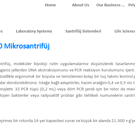
Home
About Us
Our Business Partners
Pri
es
Laboratory Systems
Santrifüj Sistemleri
Life Scienc
 Mikrosantrifüj
ifüj, moleküler biyoloji rutin uygulamalarınız düşünülerek tasarlanmış
garoz jellerden DNA ekstraksiyonunu ve PCR reaksiyon kurulumunu içerir.
özellikle ergonomik bir boyuta ve temizlemesi kolay bir tuş takımı kontrol pa
r döndürebilirsiniz. İsteğe bağlı adaptörler, hacim aralığını 0,4 ve 0,5 mL t
işletir. 32 PCR tüpü (0,2 mL) veya dört PCR şeridi için bir rotor da mevcu
atojen bakteriler veya radyoaktif problar gibi tehlikeli numunelerin santri
eçirmez bir rotorda 24 yer kapasitesi sunar ve küçük bir alanda 21.300 × g'ye