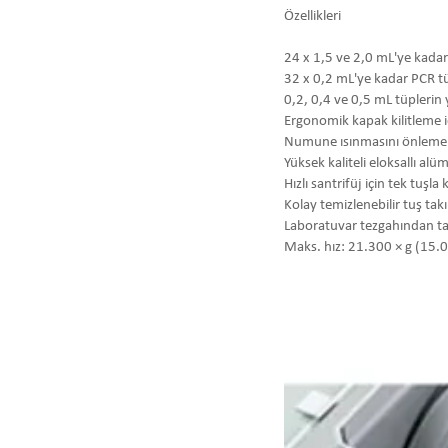
Özellikleri
24 x 1,5 ve 2,0 mL'ye kadar 
32 x 0,2 mL'ye kadar PCR tüpl
0,2, 0,4 ve 0,5 mL tüplerin 
Ergonomik kapak kilitleme
Numune ısınmasını önlemek
Yüksek kaliteli eloksallı al
Hızlı santrifüj için tek tuş
Kolay temizlenebilir tuş tak
Laboratuvar tezgahından tas
Maks. hız: 21.300 × g (15.