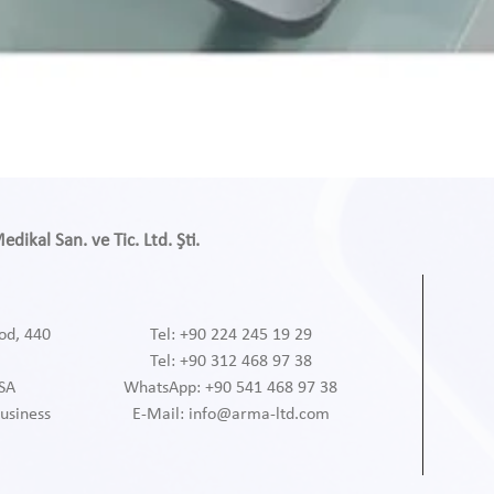
ikal San. ve Tic. Ltd. Şti.
od, 440
Tel: +90 224 245 19 29
Tel: +90 312 468 97 38
RSA
WhatsApp: +90 541 468 97 38
usiness
E-Mail:
info@arma-ltd.com