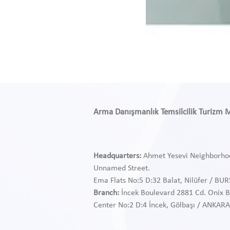
Arma Danışmanlık Temsilcilik Turizm Med
Headquarters:
Ahmet Yesevi Neighborho
Unnamed Street.
Ema Flats No:5 D:32 Balat, Nilüfer / BU
Branch:
İncek Boulevard 2881 Cd. Onix B
Center
No:2 D:4 İncek, Gölbaşı / ANKARA