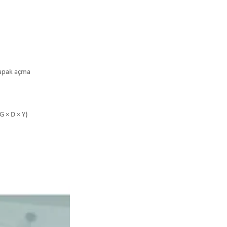
kapak açma
G × D × Y)