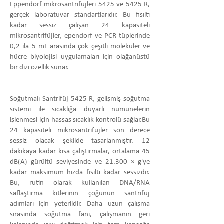
Eppendorf mikrosantrifüjleri 5425 ve 5425 R,
gerçek laboratuvar standartlarıdır. Bu fısıltı
kadar sessiz çalışan 24 kapasiteli
mikrosantrifüjler, ependorf ve PCR tüplerinde
0,2 ila 5 mL arasında çok çeşitli moleküler ve
hücre biyolojisi uygulamaları için olağanüstü
bir dizi özellik sunar.
Soğutmalı Santrifüj 5425 R, gelişmiş soğutma
sistemi ile sıcaklığa duyarlı numunelerin
işlenmesi için hassas sıcaklık kontrolü sağlar.Bu
24 kapasiteli mikrosantrifüjler son derece
sessiz olacak şekilde tasarlanmıştır. 12
dakikaya kadar kısa çalıştırmalar, ortalama 45
dB(A) gürültü seviyesinde ve 21.300 × g'ye
kadar maksimum hızda fısıltı kadar sessizdir.
Bu, rutin olarak kullanılan DNA/RNA
saflaştırma kitlerinin çoğunun santrifüj
adımları için yeterlidir. Daha uzun çalışma
sırasında soğutma fanı, çalışmanın geri