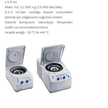
× 5.0 mL
Maks. hız: 21.300 × g (15.060 dev/dak)
0,2-5 mL'den sıcaklığa duyarlı numuneleri
işlemek için olağanüstü soğutma sistemi
Patentli kompresör teknolojisi titreşimleri
azaltır ve numunelerinizi korur
Sıcaklık aralığı: -10 °C ila +40 °C