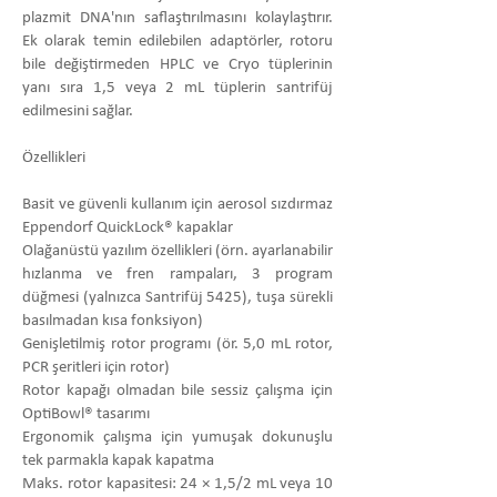
plazmit DNA'nın saflaştırılmasını kolaylaştırır.
Ek olarak temin edilebilen adaptörler, rotoru
bile değiştirmeden HPLC ve Cryo tüplerinin
yanı sıra 1,5 veya 2 mL tüplerin santrifüj
edilmesini sağlar.
Özellikleri
Basit ve güvenli kullanım için aerosol sızdırmaz
Eppendorf QuickLock® kapaklar
Olağanüstü yazılım özellikleri (örn. ayarlanabilir
hızlanma ve fren rampaları, 3 program
düğmesi (yalnızca Santrifüj 5425), tuşa sürekli
basılmadan kısa fonksiyon)
Genişletilmiş rotor programı (ör. 5,0 mL rotor,
PCR şeritleri için rotor)
Rotor kapağı olmadan bile sessiz çalışma için
OptiBowl® tasarımı
Ergonomik çalışma için yumuşak dokunuşlu
tek parmakla kapak kapatma
Maks. rotor kapasitesi: 24 × 1,5/2 mL veya 10