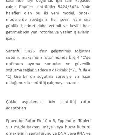
kalanında ısıyı dağıtmak için tam kapasite
çalışır. Popüler santrifüjler 5424/5424 R'nin
halefleri olan bu iki yeni model, önceki
modellerde sevdiğiniz her şeyin yanı sıra
günlük işlerinizi daha verimli ve keyifli hale
getirmek için yeni rotorlar ve yazılım işlevlerini
içerir.
Santrifüj 5425 R'nin geliştirilmiş soğutma
sistemi, maksimum rotor hızında bile 4 °C'de
optimum ayırma sonuçları ve güvenilir
soğutma sağlar. Sadece 8 dakikalık (~21 °C ila 4
°C) kısa bir ön soğutma süresiyle, siz hazır
olduğunuzda santrifüj çalışmaya hazırdır.
Çoklu uygulamalar için santrifüj rotor
adaptörleri
Eppendor Rotor FA-10 x 5, Eppendorf Tüpleri
5.0 mL'de bakteri, maya veya hücre kültürü
örneklerinin santrifüjünü ve DNA veya RNA ve