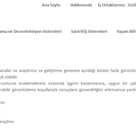
Ana Sayfa
Hakkımızda
İş Ortaklarımız
Gizli
ama ve Dezenfeksiyon Sistemleri
Santrifüj Sistemleri
Yaşam Bili
za analizi ve araştırma ve geliştirme görevine ayrıldığı birden fazla görün
k olabilir.
numune incelemeleriniz sırasında içgörü kazanmanıza, uygun bir çalı
bilir görüntüleme koşullarıyla sonuçların güvenilirliğini artırmanıza yard
niz:
araştırın