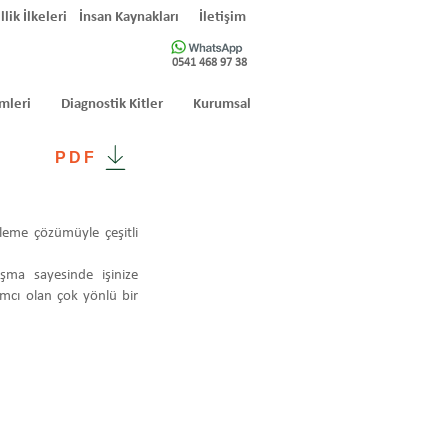
llik İlkeleri
İnsan Kaynakları
İletişim
0541 468 97 38
mleri
Diagnostik Kitler
Kurumsal
PDF
tüleme çözümüyle çeşitli
şma sayesinde işinize
ımcı olan çok yönlü bir