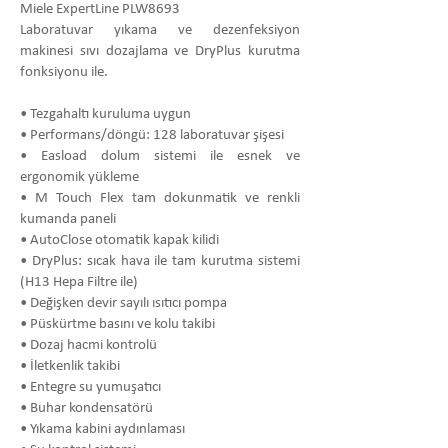
Miele ExpertLine PLW8693
Laboratuvar yıkama ve dezenfeksiyon
makinesi sıvı dozajlama ve DryPlus kurutma
fonksiyonu ile.
• Tezgahaltı kuruluma uygun
• Performans/döngü: 128 laboratuvar şişesi
• Easload dolum sistemi ile esnek ve
ergonomik yükleme
• M Touch Flex tam dokunmatik ve renkli
kumanda paneli
• AutoClose otomatik kapak kilidi
• DryPlus: sıcak hava ile tam kurutma sistemi
(H13 Hepa Filtre ile)
• Değişken devir sayılı ısıtıcı pompa
• Püskürtme basını ve kolu takibi
• Dozaj hacmi kontrolü
• İletkenlik takibi
• Entegre su yumuşatıcı
• Buhar kondensatörü
• Yıkama kabini aydınlaması