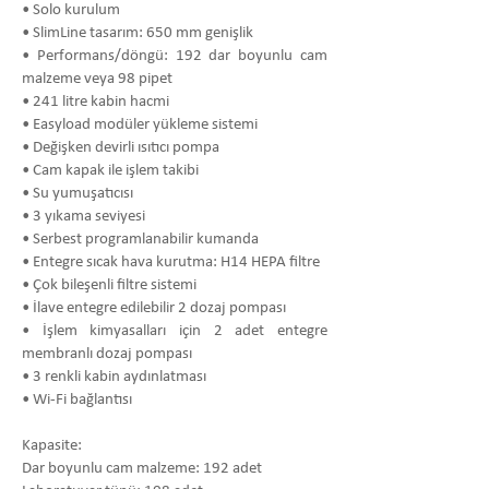
• Solo kurulum
• SlimLine tasarım: 650 mm genişlik
• Performans/döngü: 192 dar boyunlu cam
malzeme veya 98 pipet
• 241 litre kabin hacmi
• Easyload modüler yükleme sistemi
• Değişken devirli ısıtıcı pompa
• Cam kapak ile işlem takibi
• Su yumuşatıcısı
• 3 yıkama seviyesi
• Serbest programlanabilir kumanda
• Entegre sıcak hava kurutma: H14 HEPA filtre
• Çok bileşenli filtre sistemi
• İlave entegre edilebilir 2 dozaj pompası
• İşlem kimyasalları için 2 adet entegre
membranlı dozaj pompası
• 3 renkli kabin aydınlatması
• Wi-Fi bağlantısı
Kapasite:
Dar boyunlu cam malzeme: 192 adet