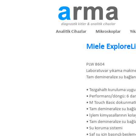
Analitik Cihazlar
Mikroskoplar
Yık
Miele Explore
PLW 8604
Laboratuvar yıkama makine
Tam demineralize su bağlantı
• Tezgahaltı kuruluma uyg
• Performans/döngü: 6 dar
• M Touch Basic dokunmati
• Tam demineralize su bağla
• İşlem kimyasallarının kola
• Tam demineralize su bağl
• Su koruma sistemi
• Saf su için basınçlı besl