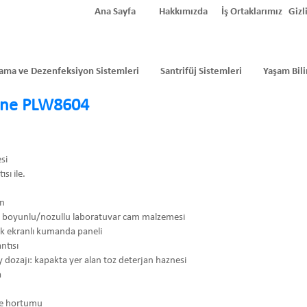
Ana Sayfa
Hakkımızda
İş Ortaklarımız
Gizli
ama ve Dezenfeksiyon Sistemleri
Santrifüj Sistemleri
Yaşam Bili
Line PLW8604
si
sı ile.
un
 boyunlu/nozullu laboratuvar cam malzemesi
k ekranlı kumanda paneli
ntısı
y dozajı: kapakta yer alan toz deterjan haznesi
a
eme hortumu