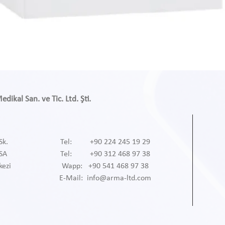
ikal San. ve Tic. Ltd. Şti.
Sk.
Tel: +90 224 245 19 29
RSA
Tel: +90 312 468 97 38
kezi
Wapp: +90 541 468 97 38
E-Mail: info@arma-ltd.com