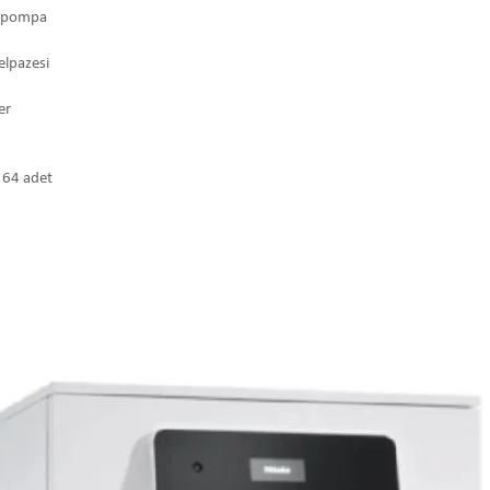
cı pompa
elpazesi
er
 64 adet