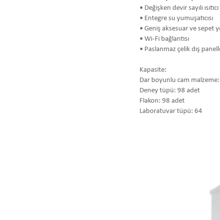
• Değişken devir sayılı ısıtı
• Entegre su yumuşatıcısı
• Geniş aksesuar ve sepet y
• Wi-Fi bağlantısı
• Paslanmaz çelik dış panell
Kapasite:
Dar boyunlu cam malzeme:
Deney tüpü: 98 adet
Flakon: 98 adet
Laboratuvar tüpü: 64