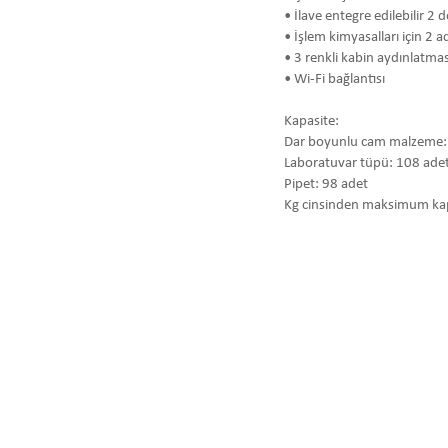
• İlave entegre edilebilir 2
• İşlem kimyasalları için 2
• 3 renkli kabin aydınlatmas
• Wi-Fi bağlantısı
Kapasite:
Dar boyunlu cam malzeme:
Laboratuvar tüpü: 108 ade
Pipet: 98 adet
Kg cinsinden maksimum kap