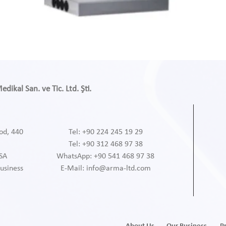
ikal San. ve Tic. Ltd. Şti.
od, 440
Tel: +90 224 245 19 29
Tel: +90 312 468 97 38
RSA
WhatsApp: +90 541 468 97 38
usiness
E-Mail:
info@arma-ltd.com