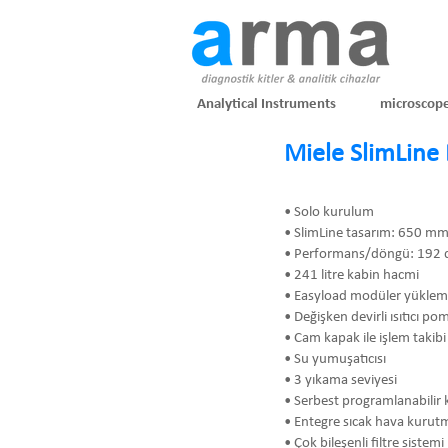
Analytical Instruments
microscop
Miele SlimLin
• Solo kurulum
• SlimLine tasarım: 650 mm 
• Performans/döngü: 192 
• 241 litre kabin hacmi
• Easyload modüler yüklem
• Değişken devirli ısıtıcı p
• Cam kapak ile işlem takibi
• Su yumuşatıcısı
• 3 yıkama seviyesi
• Serbest programlanabili
• Entegre sıcak hava kurutm
• Çok bileşenli filtre sistemi