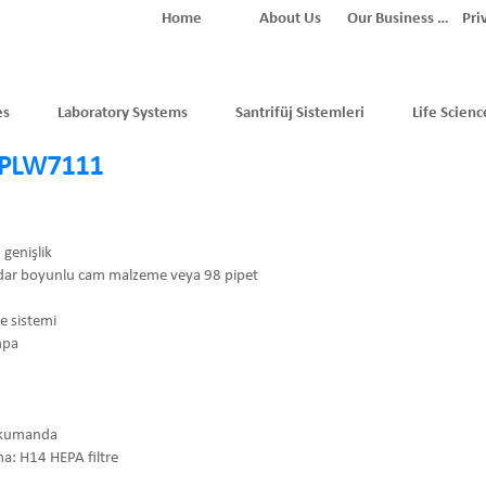
Home
About Us
Our Business Partners
Pri
es
Laboratory Systems
Santrifüj Sistemleri
Life Scienc
e PLW7111
genişlik
dar boyunlu cam malzeme veya 98 pipet
e sistemi
ompa
r kumanda
a: H14 HEPA filtre