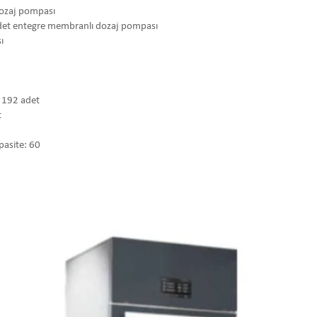
 dozaj pompası
 adet entegre membranlı dozaj pompası
ı
 192 adet
t
asite: 60