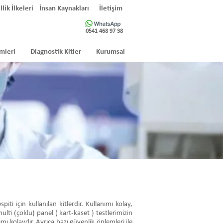
llik İlkeleri
İnsan Kaynakları
İletişim
0541 468 97 38
mleri
Diagnostik Kitler
Kurumsal
i için kullanılan kitlerdir. Kullanımı kolay,
ulti (çoklu) panel ( kart-kaset ) testlerimizin
mı kolaydır. Ayrıca bazı güvenlik önlemleri ile