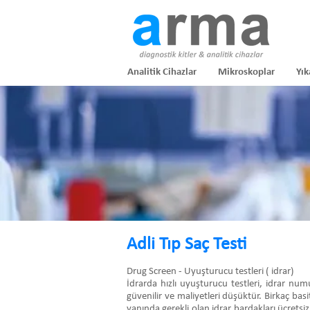
Analitik Cihazlar
Mikroskoplar
Yık
Adli Tıp Saç Testi
Drug Screen - Uyuşturucu testleri ( idrar)
İdrarda hızlı uyuşturucu testleri, idrar nu
güvenilir ve maliyetleri düşüktür. Birkaç basi
yanında gerekli olan idrar bardakları ücretsiz