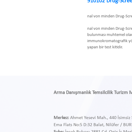
910102 Drug-Scree
nal von minden Drug-Scr
nal von minden Drug-Scre
bulunması muhtemel olan
immunokromatografik yönte
yapan bir test kitidir.
Arma Danışmanlık Temsilcilik Turizm Med
Merkez:
Ahmet Yesevi Mah., 440 İsimsiz 
Ema Flats No:5 D:32 Balat, Nilüfer / BU