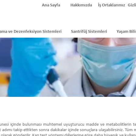
Ana Sayfa
Hakkımızda
İş Ortaklarımız
Gizli
ama ve Dezenfeksiyon Sistemleri
Santrifüj Sistemleri
Yaşam Bili
munesi içinde bulunması muhtemel uyuşturucu madde ve metabolitlerin tespit
t adımı takip ettikten sonra dakikalar içinde sonuçlara ulaşabilirsiniz. Tüm m
 olarak gönderilir. Kap test yöntemi diğerlerine göre daha hijyenik ve kullanı