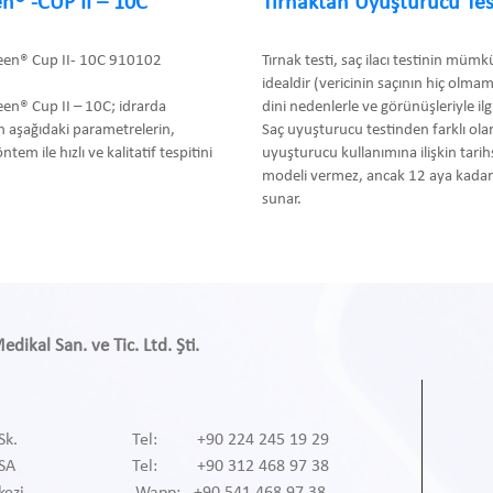
n® -CUP II – 10C
Tırnaktan Uyuşturucu Tes
een® Cup II- 10C 910102
Tırnak testi, saç ilacı testinin müm
idealdir (vericinin saçının hiç olma
en® Cup II – 10C; idrarda
dini nedenlerle ve görünüşleriyle ilgil
 aşağıdaki parametrelerin,
Saç uyuşturucu testinden farklı olar
m ile hızlı ve kalitatif tespitini
uyuşturucu kullanımına ilişkin tari
modeli vermez, ancak 12 aya kadar 
sunar.
ikal San. ve Tic. Ltd. Şti.
Sk.
Tel: +90 224 245 19 29
RSA
Tel: +90 312 468 97 38