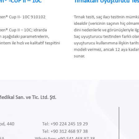
n® -CUP II – 10C
Tırnaktan Uyuşturucu Tes
een® Cup II- 10C 910102
Tırnak testi, saç ilacı testinin müm
idealdir (vericinin saçının hiç olma
en® Cup II – 10C; idrarda
dini nedenlerle ve görünüşleriyle ilgil
 aşağıdaki parametrelerin,
Saç uyuşturucu testinden farklı olar
m ile hızlı ve kalitatif tespitini
uyuşturucu kullanımına ilişkin tari
modeli vermez, ancak 12 aya kadar 
sunar.
ikal San. ve Tic. Ltd. Şti.
od, 440
Tel: +90 224 245 19 29
Tel: +90 312 468 97 38