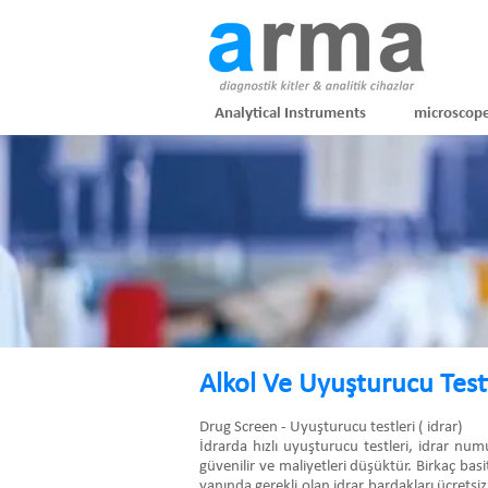
Analytical Instruments
microscop
Alkol Ve Uyuşturucu Testi
Drug Screen - Uyuşturucu testleri ( idrar)
İdrarda hızlı uyuşturucu testleri, idrar nu
güvenilir ve maliyetleri düşüktür. Birkaç basi
yanında gerekli olan idrar bardakları ücretsiz