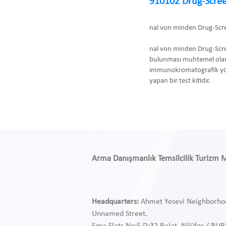
910102 Drug-Scree
nal von minden Drug-Scr
nal von minden Drug-Scre
bulunması muhtemel olan
immunokromatografik yönte
yapan bir test kitidir.
Arma Danışmanlık Temsilcilik Turizm Med
Headquarters:
Ahmet Yesevi Neighborho
Unnamed Street.