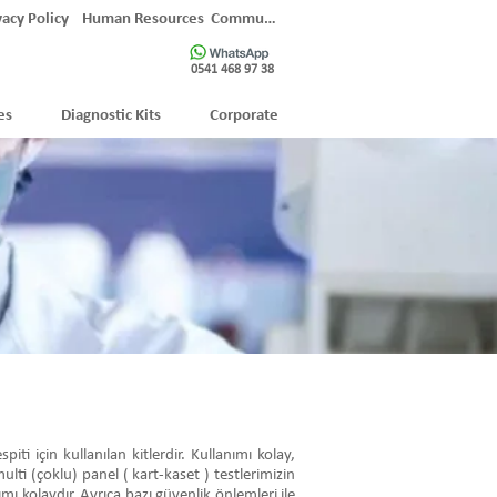
vacy Policy
Human Resources
Communication
0541 468 97 38
es
Diagnostic Kits
Corporate
i için kullanılan kitlerdir. Kullanımı kolay,
ulti (çoklu) panel ( kart-kaset ) testlerimizin
mı kolaydır. Ayrıca bazı güvenlik önlemleri ile