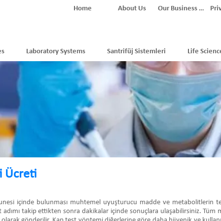
Home
About Us
Our Business Partners
Pri
es
Laboratory Systems
Santrifüj Sistemleri
Life Scienc
 Ücreti
munesi içinde bulunması muhtemel uyuşturucu madde ve metabolitlerin tespit
t adımı takip ettikten sonra dakikalar içinde sonuçlara ulaşabilirsiniz. Tüm m
 olarak gönderilir. Kap test yöntemi diğerlerine göre daha hijyenik ve kullanı