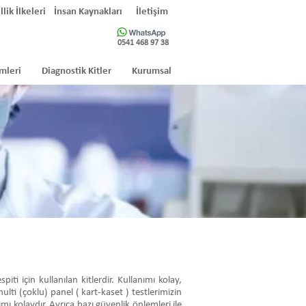
llik İlkeleri
İnsan Kaynakları
İletişim
0541 468 97 38
mleri
Diagnostik Kitler
Kurumsal
i için kullanılan kitlerdir. Kullanımı kolay,
ulti (çoklu) panel ( kart-kaset ) testlerimizin
mı kolaydır. Ayrıca bazı güvenlik önlemleri ile