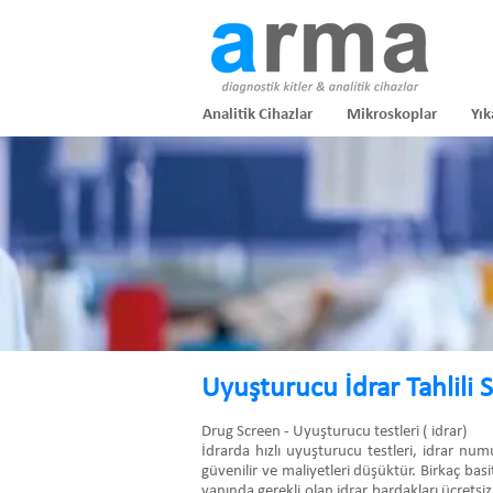
Analitik Cihazlar
Mikroskoplar
Yık
Uyuşturucu İdrar Tahlili 
Drug Screen - Uyuşturucu testleri ( idrar)
İdrarda hızlı uyuşturucu testleri, idrar nu
güvenilir ve maliyetleri düşüktür. Birkaç basi
yanında gerekli olan idrar bardakları ücretsiz