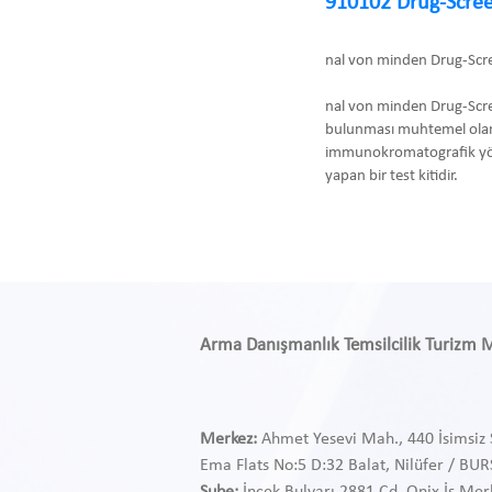
910102 Drug-Scree
nal von minden Drug-Scr
nal von minden Drug-Scre
bulunması muhtemel olan
immunokromatografik yönte
yapan bir test kitidir.
Arma Danışmanlık Temsilcilik Turizm Med
Merkez:
Ahmet Yesevi Mah., 440 İsimsiz 
Ema Flats No:5 D:32 Balat, Nilüfer / BU