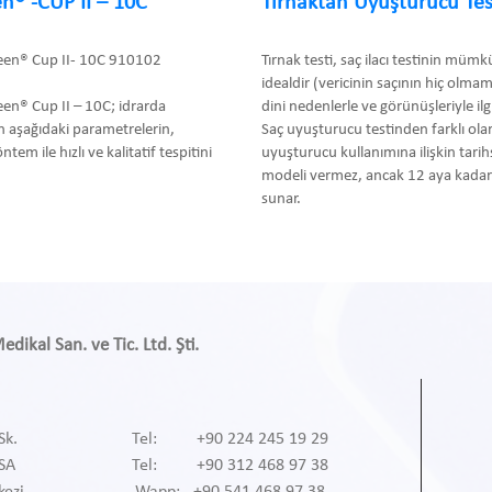
n® -CUP II – 10C
Tırnaktan Uyuşturucu Tes
een® Cup II- 10C 910102
Tırnak testi, saç ilacı testinin müm
idealdir (vericinin saçının hiç olma
en® Cup II – 10C; idrarda
dini nedenlerle ve görünüşleriyle ilgil
 aşağıdaki parametrelerin,
Saç uyuşturucu testinden farklı olar
m ile hızlı ve kalitatif tespitini
uyuşturucu kullanımına ilişkin tari
modeli vermez, ancak 12 aya kadar 
sunar.
ikal San. ve Tic. Ltd. Şti.
Sk.
Tel: +90 224 245 19 29
RSA
Tel: +90 312 468 97 38