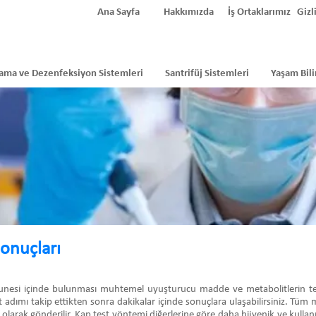
Ana Sayfa
Hakkımızda
İş Ortaklarımız
Gizli
ama ve Dezenfeksiyon Sistemleri
Santrifüj Sistemleri
Yaşam Bili
Sonuçları
munesi içinde bulunması muhtemel uyuşturucu madde ve metabolitlerin tespit
t adımı takip ettikten sonra dakikalar içinde sonuçlara ulaşabilirsiniz. Tüm m
 olarak gönderilir. Kap test yöntemi diğerlerine göre daha hijyenik ve kullanı