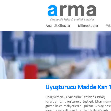
Analitik Cihazlar
Mikroskoplar
Yık
Uyuşturucu Madde Kan Ta
Drug Screen - Uyuşturucu testleri ( idrar)
İdrarda hızlı uyuşturucu testleri, idrar nu
güvenilir ve maliyetleri düşüktür. Birkaç basi
yanında gerekli olan idrar bardakları ücretsiz