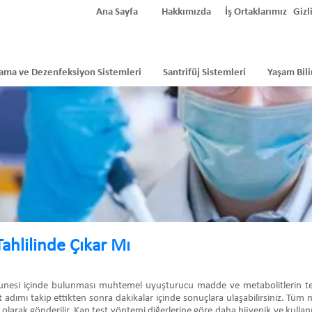
Ana Sayfa
Hakkımızda
İş Ortaklarımız
Gizli
ama ve Dezenfeksiyon Sistemleri
Santrifüj Sistemleri
Yaşam Bili
hlilinde Çıkar Mı
munesi içinde bulunması muhtemel uyuşturucu madde ve metabolitlerin tespit
t adımı takip ettikten sonra dakikalar içinde sonuçlara ulaşabilirsiniz. Tüm m
 olarak gönderilir. Kap test yöntemi diğerlerine göre daha hijyenik ve kullanı