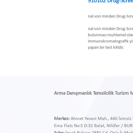
910102 Drug-Scree
nal von minden Drug-Scr
nal von minden Drug-Scre
bulunması muhtemel olan
immunokromatografik yönte
yapan bir test kitidir.
Arma Danışmanlık Temsilcilik Turizm Med
Merkez:
Ahmet Yesevi Mah., 440 İsimsiz 
Ema Flats No:5 D:32 Balat, Nilüfer / BU