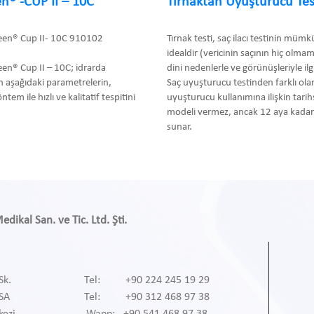
n® -CUP II – 10C
Tırnaktan Uyuşturucu Tes
een® Cup II- 10C 910102
Tırnak testi, saç ilacı testinin müm
idealdir (vericinin saçının hiç olma
en® Cup II – 10C; idrarda
dini nedenlerle ve görünüşleriyle ilgil
 aşağıdaki parametrelerin,
Saç uyuşturucu testinden farklı olar
m ile hızlı ve kalitatif tespitini
uyuşturucu kullanımına ilişkin tari
modeli vermez, ancak 12 aya kadar 
sunar.
ikal San. ve Tic. Ltd. Şti.
Sk.
Tel: +90 224 245 19 29
RSA
Tel: +90 312 468 97 38