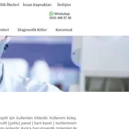
llik İlkeleri
İnsan Kaynakları
İletişim
0541 468 97 38
mleri
Diagnostik Kitler
Kurumsal
i için kullanılan kitlerdir. Kullanımı kolay,
ulti (çoklu) panel ( kart-kaset ) testlerimizin
mı kolaydır. Ayrıca bazı güvenlik önlemleri ile