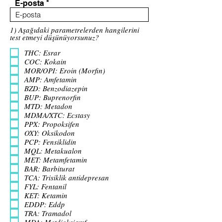
E-posta
1) Aşağıdaki parametrelerden hangilerini
test etmeyi düşünüyorsunuz?
THC: Esrar
COC: Kokain
MOR/OPI: Eroin (Morfin)
AMP: Amfetamin
BZD: Benzodiazepin
BUP: Buprenorfin
MTD: Metadon
MDMA/XTC: Ecstasy
PPX: Propoksifen
OXY: Oksikodon
PCP: Fensiklidin
MQL: Metakualon
MET: Metamfetamin
BAR: Barbiturat
TCA: Trisiklik antidepresan
FYL: Fentanil
KET: Ketamin
EDDP: Eddp
TRA: Tramadol
MDA: Metdioksiamf