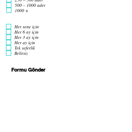
500 – 1000 adet
1000 +
Her sene için
Her 6 ay için
Her 3 ay için
Her ay için
Tek seferlik
Belirsiz
Formu Gönder
Arma Danışmanlık Temsilcilik Turizm