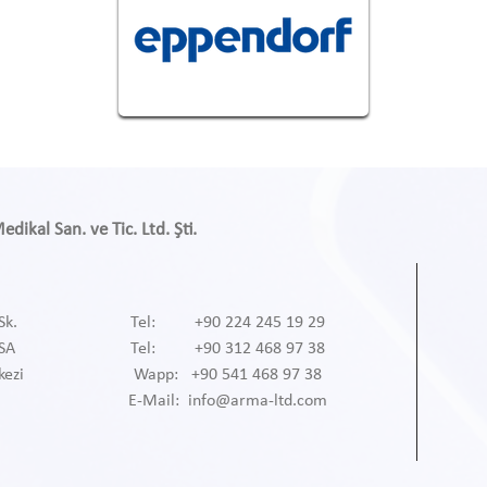
ikal San. ve Tic. Ltd. Şti.
Sk.
Tel: +90 224 245 19 29
RSA
Tel: +90 312 468 97 38
kezi
Wapp: +90 541 468 97 38
E-Mail: info@arma-ltd.com