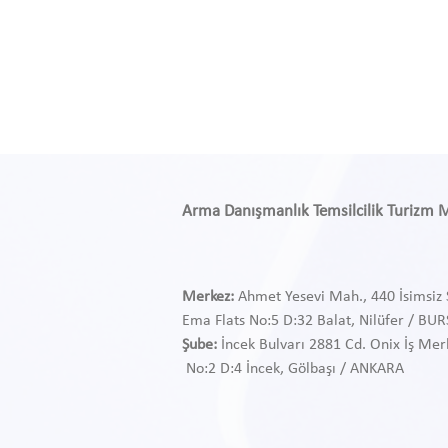
Arma Danışmanlık Temsilcilik Turizm Med
Merkez:
Ahmet Yesevi Mah., 440 İsimsiz 
Ema Flats No:5 D:32 Balat, Nilüfer / BU
Şube:
İncek Bulvarı 2881 Cd. Onix İş Mer
No:2 D:4 İncek, Gölbaşı / ANKARA