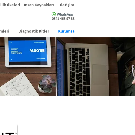
llik İlkeleri
İnsan Kaynakları
İletişim
0541 468 97 38
mleri
Diagnostik Kitler
Kurumsal