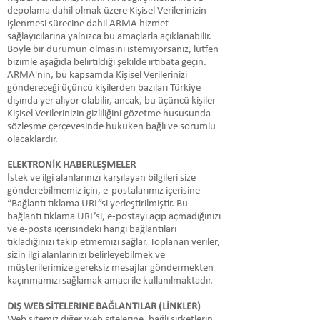
depolama dahil olmak üzere Kişisel Verilerinizin
işlenmesi sürecine dahil ARMA hizmet
sağlayıcılarına yalnızca bu amaçlarla açıklanabilir.
Böyle bir durumun olmasını istemiyorsanız, lütfen
bizimle aşağıda belirtildiği şekilde irtibata geçin.
ARMA'nın, bu kapsamda Kişisel Verilerinizi
göndereceği üçüncü kişilerden bazıları Türkiye
dışında yer alıyor olabilir, ancak, bu üçüncü kişiler
Kişisel Verilerinizin gizliliğini gözetme hususunda
sözleşme çerçevesinde hukuken bağlı ve sorumlu
olacaklardır.
ELEKTRONİK HABERLEŞMELER
İstek ve ilgi alanlarınızı karşılayan bilgileri size
gönderebilmemiz için, e-postalarımız içerisine
“Bağlantı tıklama URL”si yerleştirilmiştir. Bu
bağlantı tıklama URL’si, e-postayı açıp açmadığınızı
ve e-posta içerisindeki hangi bağlantıları
tıkladığınızı takip etmemizi sağlar. Toplanan veriler,
sizin ilgi alanlarınızı belirleyebilmek ve
müşterilerimize gereksiz mesajlar göndermekten
kaçınmamızı sağlamak amacı ile kullanılmaktadır.
DIŞ WEB SİTELERINE BAĞLANTILAR (LİNKLER)
Web sitemiz diğer web sitelerine, bağlı şirketlerin