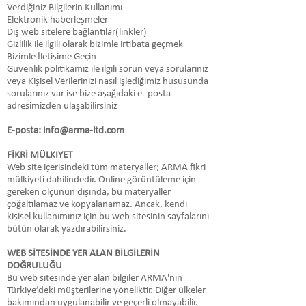
Verdiğiniz Bilgilerin Kullanımı
Elektronik haberleşmeler
Dış web sitelere bağlantılar(linkler)
Gizlilik ile ilgili olarak bizimle irtibata geçmek
Bizimle İletişime Geçin
Güvenlik politikamız ile ilgili sorun veya sorularınız
veya Kişisel Verilerinizi nasıl işlediğimiz hususunda
sorularınız var ise bize aşağıdaki e- posta
adresimizden ulaşabilirsiniz
E-posta:
info@arma-ltd.com
FİKRİ MÜLKIYET
Web site içerisindeki tüm materyaller; ARMA fikri
mülkiyeti dahilindedir. Online görüntüleme için
gereken ölçünün dışında, bu materyaller
çoğaltılamaz ve kopyalanamaz. Ancak, kendi
kişisel kullanımınız için bu web sitesinin sayfalarını
bütün olarak yazdırabilirsiniz.
WEB SİTESİNDE YER ALAN BİLGİLERİN
DOĞRULUĞU
Bu web sitesinde yer alan bilgiler ARMA'nın
Türkiye’deki müşterilerine yöneliktir. Diğer ülkeler
bakımından uygulanabilir ve geçerli olmayabilir.