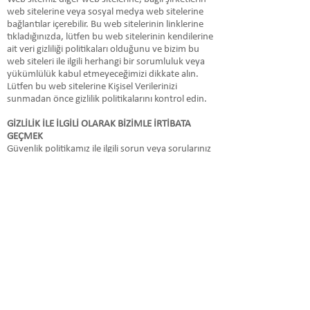
web sitelerine veya sosyal medya web sitelerine
bağlantılar içerebilir. Bu web sitelerinin linklerine
tıkladığınızda, lütfen bu web sitelerinin kendilerine
ait veri gizliliği politikaları olduğunu ve bizim bu
web siteleri ile ilgili herhangi bir sorumluluk veya
yükümlülük kabul etmeyeceğimizi dikkate alın.
Lütfen bu web sitelerine Kişisel Verilerinizi
sunmadan önce gizlilik politikalarını kontrol edin.
GİZLİLİK İLE İLGİLİ OLARAK BİZİMLE İRTİBATA
GEÇMEK
Güvenlik politikamız ile ilgili sorun veya sorularınız
veya Kişisel Verilerinizi nasıl işlediğimiz hususunda
sorularınız var ise bize aşağıdaki e- posta
adresimizden ulaşabilirsiniz. Aynı durum Kişisel
Verilerinize ulaşmak istediğinizde veya onları
düzeltmek, bloke etmek, kaldırmak istediğinizde
de geçerlidir. İsteğinizi yerine getirebilmek için
elimizden gelen bütün makul çabayı göstereceğiz.
E-posta:
info@arma-ltd.com