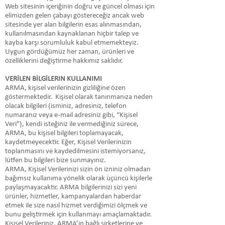
Web sitesinin içeriğinin doğru ve güncel olması için
elimizden gelen çabayı göstereceğiz ancak web
sitesinde yer alan bilgilerin esas alınmasından,
kullanılmasından kaynaklanan hiçbir talep ve
kayba karşı sorumluluk kabul etmemekteyiz.
Uygun gördüğümüz her zaman, ürünleri ve
özelliklerini değiştirme hakkımız saklıdır.
VERİLEN BİLGİLERIN KULLANIMI
ARMA, kişisel verilerinizin gizliliğine özen
göstermektedir. Kişisel olarak tanınmanıza neden
olacak bilgileri (isminiz, adresiniz, telefon
numaranız veya e-mail adresiniz gibi, “Kişisel
Veri”), kendi isteğiniz ile vermediğiniz sürece,
ARMA, bu kişisel bilgileri toplamayacak,
kaydetmeyecektir. Eğer, Kişisel Verilerinizin
toplanmasını ve kaydedilmesini istemiyorsanız,
lütfen bu bilgileri bize sunmayınız.
ARMA, Kişisel Verilerinizi sizin ön izniniz olmadan
bağımsız kullanıma yönelik olarak üçüncü kişilerle
paylaşmayacaktır. ARMA bilgilerinizi sizi yeni
ürünler, hizmetler, kampanyalardan haberdar
etmek ile size nasıl hizmet verdiğimizi ölçmek ve
bunu geliştirmek için kullanmayı amaçlamaktadır.
Kişisel Verileriniz, ARMA’in bağlı şirketlerine ve