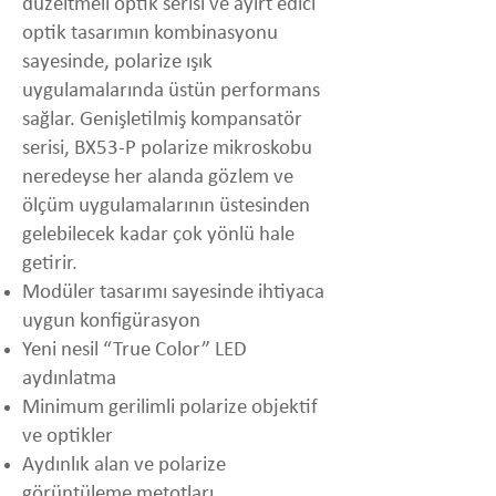
düzeltmeli optik serisi ve ayırt edici
optik tasarımın kombinasyonu
sayesinde, polarize ışık
uygulamalarında üstün performans
sağlar. Genişletilmiş kompansatör
serisi, BX53-P polarize mikroskobu
neredeyse her alanda gözlem ve
ölçüm uygulamalarının üstesinden
gelebilecek kadar çok yönlü hale
getirir.
Modüler tasarımı sayesinde ihtiyaca
uygun konfigürasyon
Yeni nesil “True Color” LED
aydınlatma
Minimum gerilimli polarize objektif
ve optikler
Aydınlık alan ve polarize
görüntüleme metotları