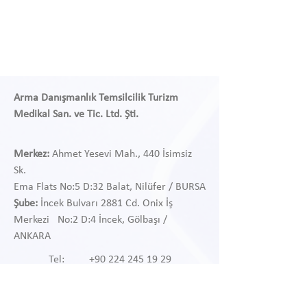
Arma Danışmanlık Temsilcilik Turizm
Medikal San. ve Tic. Ltd. Şti.
Merkez:
Ahmet Yesevi Mah., 440 İsimsiz
Sk.
Ema Flats No:5 D:32 Balat, Nilüfer / BURSA
Şube:
İncek Bulvarı 2881 Cd. Onix İş
Merkezi
No:2 D:4 İncek, Gölbaşı /
ANKARA
Tel:
+90 224 245 19 29
Tel: +90 312 468 97 38
Wapp: +90 541 468 97 38