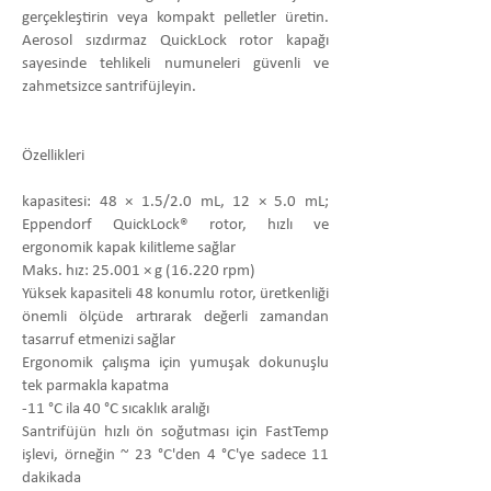
gerçekleştirin veya kompakt pelletler üretin.
Aerosol sızdırmaz QuickLock rotor kapağı
sayesinde tehlikeli numuneleri güvenli ve
zahmetsizce santrifüjleyin.
Özellikleri
kapasitesi: 48 × 1.5/2.0 mL, 12 × 5.0 mL;
Eppendorf QuickLock® rotor, hızlı ve
ergonomik kapak kilitleme sağlar
Maks. hız: 25.001 × g (16.220 rpm)
Yüksek kapasiteli 48 konumlu rotor, üretkenliği
önemli ölçüde artırarak değerli zamandan
tasarruf etmenizi sağlar
Ergonomik çalışma için yumuşak dokunuşlu
tek parmakla kapatma
-11 °C ila 40 °C sıcaklık aralığı
Santrifüjün hızlı ön soğutması için FastTemp
işlevi, örneğin ~ 23 °C'den 4 °C'ye sadece 11
dakikada