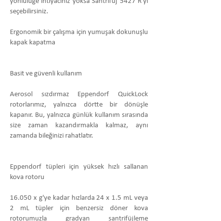
yönlülüğe ihtiyacınız yoksa Santrifüj 5427 R'yi
seçebilirsiniz.
Ergonomik bir çalışma için yumuşak dokunuşlu
kapak kapatma
Basit ve güvenli kullanım
Aerosol sızdırmaz Eppendorf QuickLock
rotorlarımız, yalnızca dörtte bir dönüşle
kapanır. Bu, yalnızca günlük kullanım sırasında
size zaman kazandırmakla kalmaz, aynı
zamanda bileğinizi rahatlatır.
Eppendorf tüpleri için yüksek hızlı sallanan
kova rotoru
16.050 x g'ye kadar hızlarda 24 x 1.5 mL veya
2 mL tüpler için benzersiz döner kova
rotorumuzla gradyan santrifüjleme