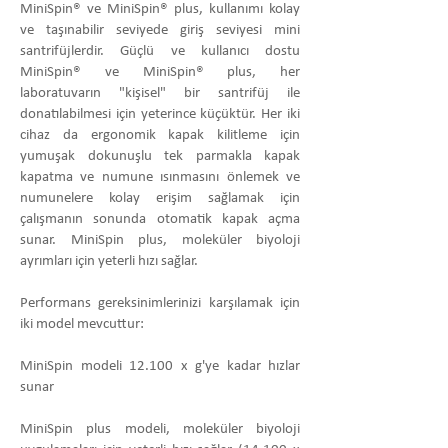
MiniSpin® ve MiniSpin® plus, kullanımı kolay
ve taşınabilir seviyede giriş seviyesi mini
santrifüjlerdir. Güçlü ve kullanıcı dostu
MiniSpin® ve MiniSpin® plus, her
laboratuvarın "kişisel" bir santrifüj ile
donatılabilmesi için yeterince küçüktür. Her iki
cihaz da ergonomik kapak kilitleme için
yumuşak dokunuşlu tek parmakla kapak
kapatma ve numune ısınmasını önlemek ve
numunelere kolay erişim sağlamak için
çalışmanın sonunda otomatik kapak açma
sunar. MiniSpin plus, moleküler biyoloji
ayrımları için yeterli hızı sağlar.
Performans gereksinimlerinizi karşılamak için
iki model mevcuttur:
MiniSpin modeli 12.100 x g'ye kadar hızlar
sunar
MiniSpin plus modeli, moleküler biyoloji