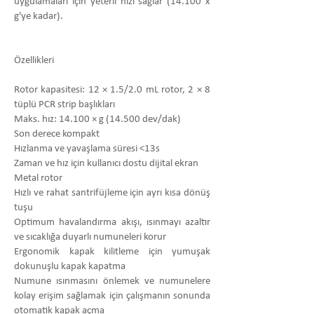
uygulamaları için yeterli hızı sağlar (14.100 x
g'ye kadar).
Özellikleri
Rotor kapasitesi: 12 × 1.5/2.0 mL rotor, 2 × 8
tüplü PCR strip başlıkları
Maks. hız: 14.100 × g (14.500 dev/dak)
Son derece kompakt
Hızlanma ve yavaşlama süresi <13s
Zaman ve hız için kullanıcı dostu dijital ekran
Metal rotor
Hızlı ve rahat santrifüjleme için ayrı kısa dönüş
tuşu
Optimum havalandırma akışı, ısınmayı azaltır
ve sıcaklığa duyarlı numuneleri korur
Ergonomik kapak kilitleme için yumuşak
dokunuşlu kapak kapatma
Numune ısınmasını önlemek ve numunelere
kolay erişim sağlamak için çalışmanın sonunda
otomatik kapak açma