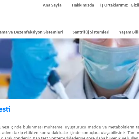
Ana Sayfa
Hakkımızda
İş Ortaklarımız
Gizli
ama ve Dezenfeksiyon Sistemleri
Santrifüj Sistemleri
Yaşam Bili
sti
munesi içinde bulunması muhtemel uyuşturucu madde ve metabolitlerin tespit
t adımı takip ettikten sonra dakikalar içinde sonuçlara ulaşabilirsiniz. Tüm m
 olarak gönderilir. Kap test yöntemi diğerlerine göre daha hijyenik ve kullanı