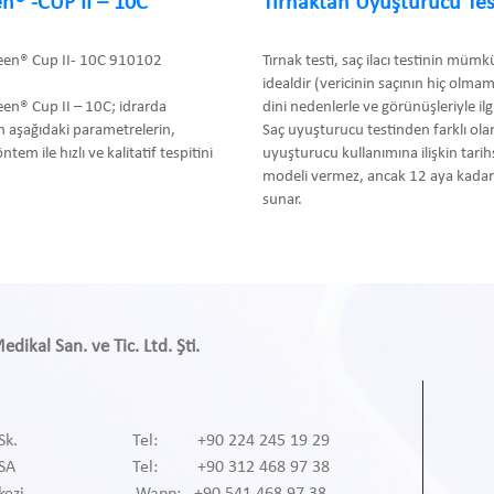
n® -CUP II – 10C
Tırnaktan Uyuşturucu Tes
een® Cup II- 10C 910102
Tırnak testi, saç ilacı testinin müm
idealdir (vericinin saçının hiç olma
en® Cup II – 10C; idrarda
dini nedenlerle ve görünüşleriyle ilgil
 aşağıdaki parametrelerin,
Saç uyuşturucu testinden farklı olar
m ile hızlı ve kalitatif tespitini
uyuşturucu kullanımına ilişkin tari
modeli vermez, ancak 12 aya kadar 
sunar.
ikal San. ve Tic. Ltd. Şti.
Sk.
Tel: +90 224 245 19 29
RSA
Tel: +90 312 468 97 38