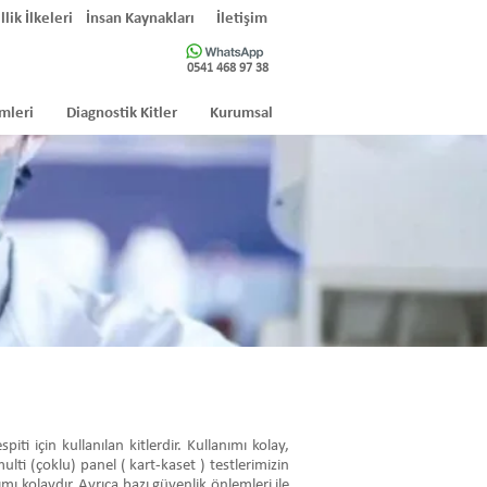
llik İlkeleri
İnsan Kaynakları
İletişim
0541 468 97 38
mleri
Diagnostik Kitler
Kurumsal
i için kullanılan kitlerdir. Kullanımı kolay,
ulti (çoklu) panel ( kart-kaset ) testlerimizin
mı kolaydır. Ayrıca bazı güvenlik önlemleri ile