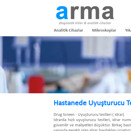
Analitik Cihazlar
Mikroskoplar
Yık
Hastanede Uyuşturucu Te
Drug Screen - Uyuşturucu testleri ( idrar)
İdrarda hızlı uyuşturucu testleri, idrar nu
güvenilir ve maliyetleri düşüktür. Birkaç basi
yanında gerekli olan idrar bardakları ücretsiz