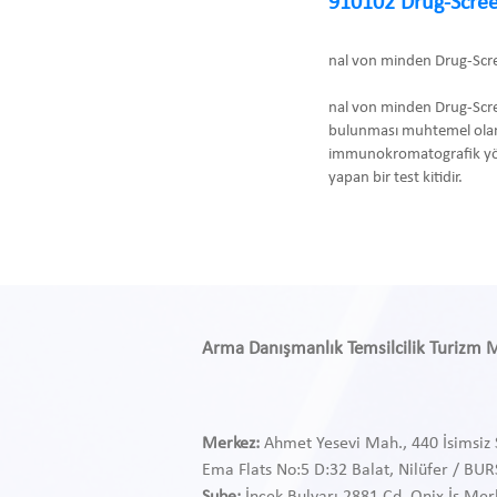
910102 Drug-Scree
nal von minden Drug-Scr
nal von minden Drug-Scre
bulunması muhtemel olan
immunokromatografik yönte
yapan bir test kitidir.
Arma Danışmanlık Temsilcilik Turizm Med
Merkez:
Ahmet Yesevi Mah., 440 İsimsiz 
Ema Flats No:5 D:32 Balat, Nilüfer / BU