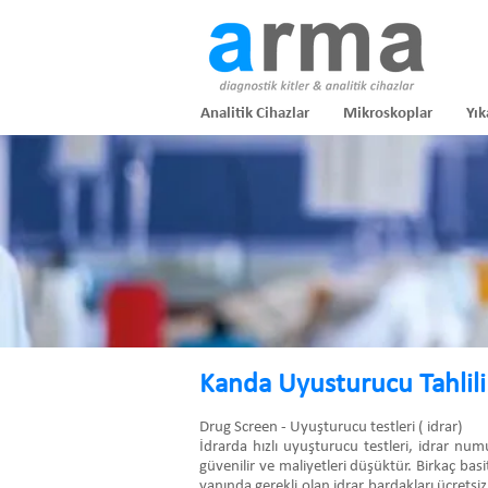
Analitik Cihazlar
Mikroskoplar
Yık
Kanda Uyusturucu Tahlili
Drug Screen - Uyuşturucu testleri ( idrar)
İdrarda hızlı uyuşturucu testleri, idrar nu
güvenilir ve maliyetleri düşüktür. Birkaç basi
yanında gerekli olan idrar bardakları ücretsiz