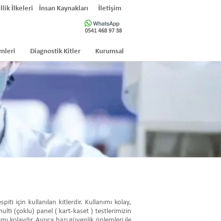
llik İlkeleri
İnsan Kaynakları
İletişim
0541 468 97 38
mleri
Diagnostik Kitler
Kurumsal
i için kullanılan kitlerdir. Kullanımı kolay,
ulti (çoklu) panel ( kart-kaset ) testlerimizin
mı kolaydır. Ayrıca bazı güvenlik önlemleri ile