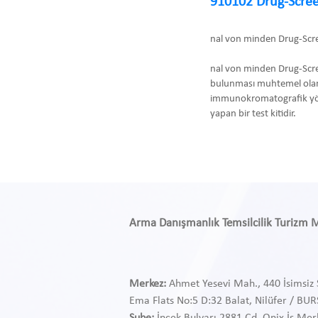
910102 Drug-Scree
nal von minden Drug-Scr
nal von minden Drug-Scre
bulunması muhtemel olan
immunokromatografik yönte
yapan bir test kitidir.
Arma Danışmanlık Temsilcilik Turizm Med
Merkez:
Ahmet Yesevi Mah., 440 İsimsiz 
Ema Flats No:5 D:32 Balat, Nilüfer / BU