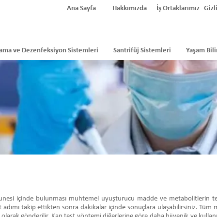
Ana Sayfa
Hakkımızda
İş Ortaklarımız
Gizli
ama ve Dezenfeksiyon Sistemleri
Santrifüj Sistemleri
Yaşam Bili
munesi içinde bulunması muhtemel uyuşturucu madde ve metabolitlerin tespit
t adımı takip ettikten sonra dakikalar içinde sonuçlara ulaşabilirsiniz. Tüm m
 olarak gönderilir. Kap test yöntemi diğerlerine göre daha hijyenik ve kullanı