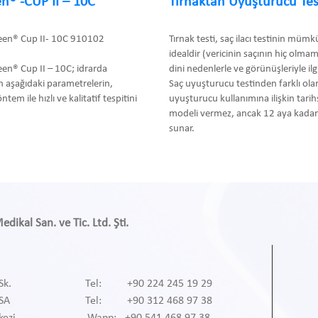
n® -CUP II – 10C
Tırnaktan Uyuşturucu Tes
een® Cup II- 10C 910102
Tırnak testi, saç ilacı testinin müm
idealdir (vericinin saçının hiç olma
en® Cup II – 10C; idrarda
dini nedenlerle ve görünüşleriyle ilgil
 aşağıdaki parametrelerin,
Saç uyuşturucu testinden farklı olar
m ile hızlı ve kalitatif tespitini
uyuşturucu kullanımına ilişkin tari
modeli vermez, ancak 12 aya kadar 
sunar.
ikal San. ve Tic. Ltd. Şti.
Sk.
Tel: +90 224 245 19 29
RSA
Tel: +90 312 468 97 38