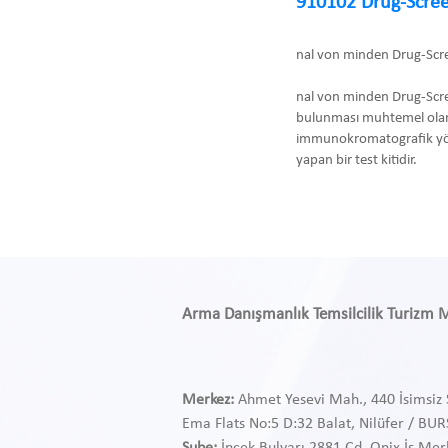
910102 Drug-Scree
nal von minden Drug-Scr
nal von minden Drug-Scre
bulunması muhtemel olan
immunokromatografik yönte
yapan bir test kitidir.
Arma Danışmanlık Temsilcilik Turizm Med
Merkez:
Ahmet Yesevi Mah., 440 İsimsiz 
Ema Flats No:5 D:32 Balat, Nilüfer / BU