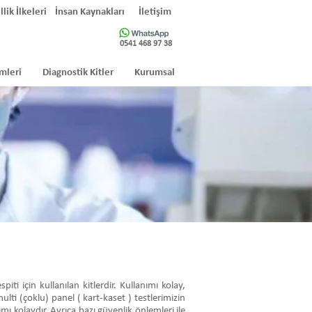
llik İlkeleri
İnsan Kaynakları
İletişim
0541 468 97 38
mleri
Diagnostik Kitler
Kurumsal
i için kullanılan kitlerdir. Kullanımı kolay,
ulti (çoklu) panel ( kart-kaset ) testlerimizin
mı kolaydır. Ayrıca bazı güvenlik önlemleri ile