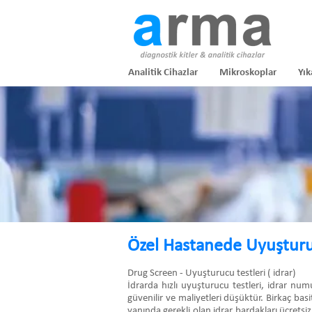
Analitik Cihazlar
Mikroskoplar
Yık
Özel Hastanede Uyuşturu
Drug Screen - Uyuşturucu testleri ( idrar)
İdrarda hızlı uyuşturucu testleri, idrar nu
güvenilir ve maliyetleri düşüktür. Birkaç basi
yanında gerekli olan idrar bardakları ücretsiz