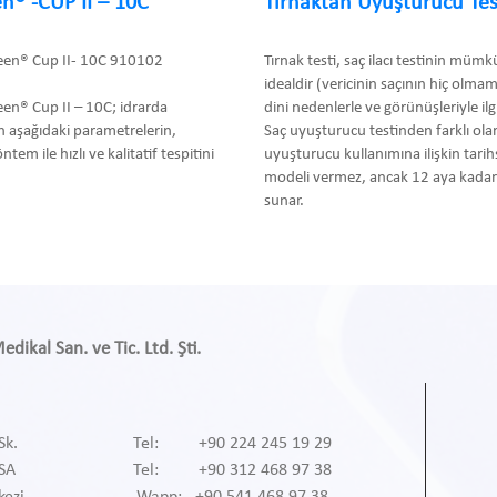
n® -CUP II – 10C
Tırnaktan Uyuşturucu Tes
een® Cup II- 10C 910102
Tırnak testi, saç ilacı testinin müm
idealdir (vericinin saçının hiç olma
en® Cup II – 10C; idrarda
dini nedenlerle ve görünüşleriyle ilgil
 aşağıdaki parametrelerin,
Saç uyuşturucu testinden farklı olar
m ile hızlı ve kalitatif tespitini
uyuşturucu kullanımına ilişkin tari
modeli vermez, ancak 12 aya kadar 
sunar.
ikal San. ve Tic. Ltd. Şti.
Sk.
Tel: +90 224 245 19 29
RSA
Tel: +90 312 468 97 38