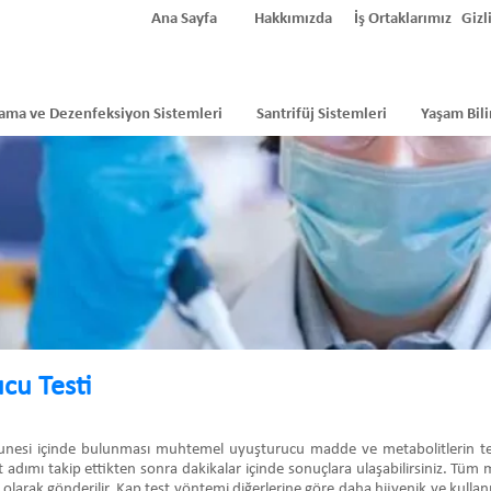
Ana Sayfa
Hakkımızda
İş Ortaklarımız
Gizli
ama ve Dezenfeksiyon Sistemleri
Santrifüj Sistemleri
Yaşam Bili
cu Testi
munesi içinde bulunması muhtemel uyuşturucu madde ve metabolitlerin tespit
t adımı takip ettikten sonra dakikalar içinde sonuçlara ulaşabilirsiniz. Tüm m
 olarak gönderilir. Kap test yöntemi diğerlerine göre daha hijyenik ve kullanı