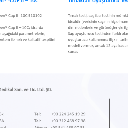
n® -CUP II – 10C
Tırnaktan Uyuşturucu Tes
een® Cup II- 10C 910102
Tırnak testi, saç ilacı testinin müm
idealdir (vericinin saçının hiç olma
en® Cup II – 10C; idrarda
dini nedenlerle ve görünüşleriyle ilgil
 aşağıdaki parametrelerin,
Saç uyuşturucu testinden farklı olar
m ile hızlı ve kalitatif tespitini
uyuşturucu kullanımına ilişkin tari
modeli vermez, ancak 12 aya kadar 
sunar.
ikal San. ve Tic. Ltd. Şti.
Sk.
Tel: +90 224 245 19 29
RSA
Tel: +90 312 468 97 38