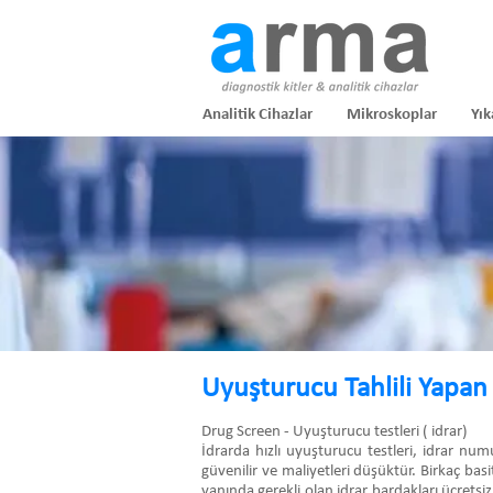
Analitik Cihazlar
Mikroskoplar
Yık
Uyuşturucu Tahlili Yapan
Drug Screen - Uyuşturucu testleri ( idrar)
İdrarda hızlı uyuşturucu testleri, idrar nu
güvenilir ve maliyetleri düşüktür. Birkaç basi
yanında gerekli olan idrar bardakları ücretsiz