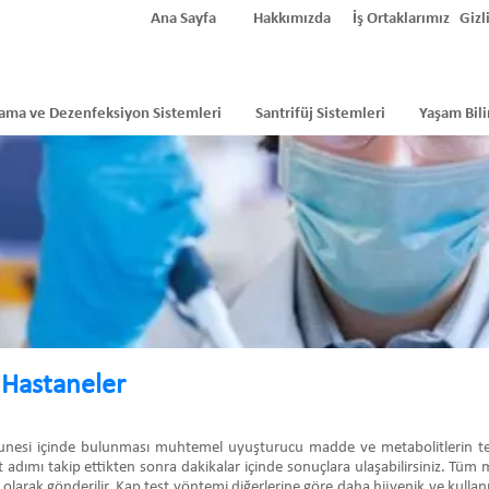
Ana Sayfa
Hakkımızda
İş Ortaklarımız
Gizli
ama ve Dezenfeksiyon Sistemleri
Santrifüj Sistemleri
Yaşam Bili
 Hastaneler
munesi içinde bulunması muhtemel uyuşturucu madde ve metabolitlerin tespit
t adımı takip ettikten sonra dakikalar içinde sonuçlara ulaşabilirsiniz. Tüm m
 olarak gönderilir. Kap test yöntemi diğerlerine göre daha hijyenik ve kullanı