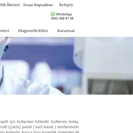
llik İlkeleri
İnsan Kaynakları
İletişim
0541 468 97 38
mleri
Diagnostik Kitler
Kurumsal
i için kullanılan kitlerdir. Kullanımı kolay,
ulti (çoklu) panel ( kart-kaset ) testlerimizin
mı kolaydır. Ayrıca bazı güvenlik önlemleri ile