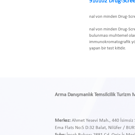
910102 Drug-Scree
nal von minden Drug-Scr
nal von minden Drug-Scre
bulunması muhtemel olan
immunokromatografik yönte
yapan bir test kitidir.
Arma Danışmanlık Temsilcilik Turizm Med
Merkez:
Ahmet Yesevi Mah., 440 İsimsiz 
Ema Flats No:5 D:32 Balat, Nilüfer / BU