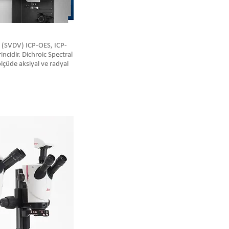
 (SVDV) ICP-OES, ICP-
ncidir. Dichroic Spectral
lçüde aksiyal ve radyal