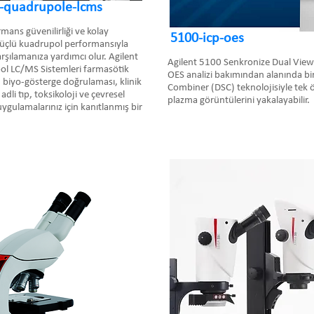
e-quadrupole-lcms
mans güvenilirliği ve kolay
5100-icp-oes
an üçlü kuadrupol performansıyla
karşılamanıza yardımcı olur. Agilent
Agilent 5100 Senkronize Dual View
ol LC/MS Sistemleri farmasötik
OES analizi bakımından alanında biri
biyo-gösterge doğrulaması, klinik
Combiner (DSC) teknolojisiyle tek ö
adli tıp, toksikoloji ve çevresel
plazma görüntülerini yakalayabilir.
 uygulamalarınız için kanıtlanmış bir