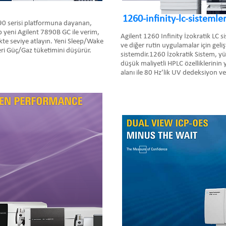
1260-infinity-lc-sistemler
890 serisi platformuna dayanan,
ip yeni Agilent 7890B GC ile verim,
Agilent 1260 Infinity İzokratik LC s
kte seviye atlayın. Yeni Sleep/Wake
ve diğer rutin uygulamalar için gelişt
 Güç/Gaz tüketimini düşürür.
sistemdir.1260 İzokratik Sistem, 
düşük maliyetli HPLC özelliklerinin y
alanı ile 80 Hz’lik UV dedeksiyon ve