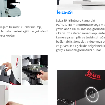
leica-s9i
Leica S9 i (Entegre kameralı)
PC'nize, HD monitörünüze veya mobi
aşam bilimleri kurslarının, tıp,
yayınlanan HD mikroskop görüntüler
kullarında mesleki eğitimin çok yönlü
çıkarın. S9 i stereo mikroskop, en
mikroskoptur.
kameraya sahiptir ve tesisinizin ağı
bağlanabilir. Sonuçlar, video veya 
ve güvenilir bir şekilde belgelenebil
gerçek zamanlı görüntüler sunar.