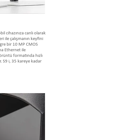
l cihazınıza canlı olarak
i ile çalışmanın keyfini
tegre bir 10 MP CMOS
na Ethernet ile
görüntü formatında hızlı
ir. S9 i, 35 kareye kadar