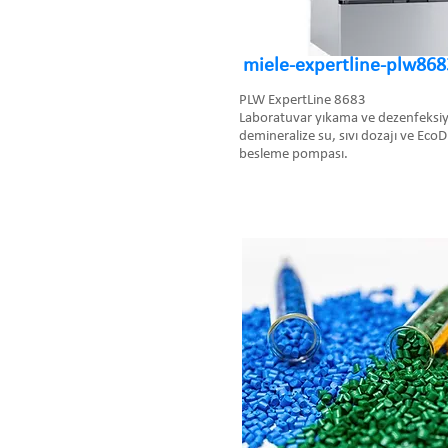
miele-expertline-plw868
PLW ExpertLine 8683
Laboratuvar yıkama ve dezenfeksi
demineralize su, sıvı dozajı ve Eco
besleme pompası.