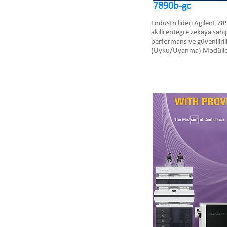
7890b-gc
Endüstri lideri Agilent 7
akıllı entegre zekaya sah
performans ve güvenilirli
(Uyku/Uyanma) Modülleri