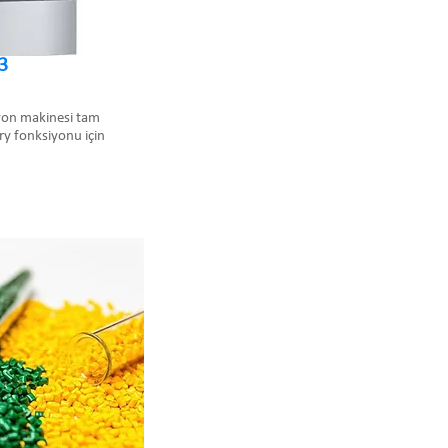
3
yon makinesi tam
Dry fonksiyonu için