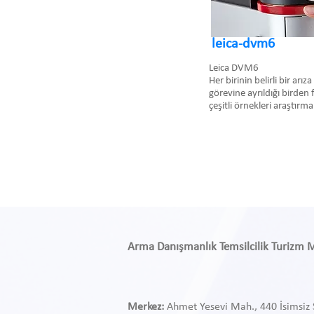
leica-dvm6
Leica DVM6
Her birinin belirli bir arız
görevine ayrıldığı birde
çeşitli örnekleri araştırma
Arma Danışmanlık Temsilcilik Turizm Med
Merkez:
Ahmet Yesevi Mah., 440 İsimsiz 